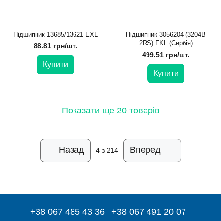
Підшипник 13685/13621 EXL
Підшипник 3056204 (3204B
2RS) FKL (Сербія)
88.81 грн/шт.
499.51 грн/шт.
Купити
Купити
Показати ще 20 товарів
Назад
Вперед
4
з 214
+38 067 485 43 36
+38 067 491 20 07