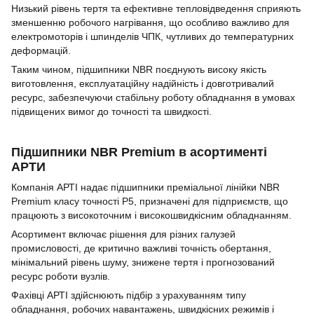
Низький рівень тертя та ефективне тепловідведення сприяють
зменшенню робочого нагрівання, що особливо важливо для
електромоторів і шпинделів ЧПК, чутливих до температурних
деформацій.
Таким чином, підшипники NBR поєднують високу якість
виготовлення, експлуатаційну надійність і довготривалий
ресурс, забезпечуючи стабільну роботу обладнання в умовах
підвищених вимог до точності та швидкості.
Підшипники NBR Premium в асортименті
АРТИ
Компанія АРТІ надає підшипники преміальної лінійки NBR
Premium класу точності P5, призначені для підприємств, що
працюють з високоточним і високошвидкісним обладнанням.
Асортимент включає рішення для різних галузей
промисловості, де критично важливі точність обертання,
мінімальний рівень шуму, знижене тертя і прогнозований
ресурс роботи вузлів.
Фахівці АРТІ здійснюють підбір з урахуванням типу
обладнання, робочих навантажень, швидкісних режимів і