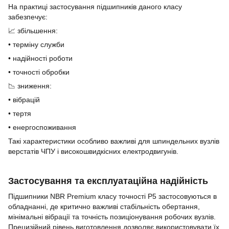
На практиці застосування підшипників даного класу
забезпечує:
📈 збільшення:
• терміну служби
• надійності роботи
• точності обробки
📉 зниження:
• вібрацій
• тертя
• енергоспоживання
Такі характеристики особливо важливі для шпиндельних вузлів
верстатів ЧПУ і високошвидкісних електродвигунів.
Застосування та експлуатаційна надійність
Підшипники NBR Premium класу точності P5 застосовуються в
обладнанні, де критично важливі стабільність обертання,
мінімальні вібрації та точність позиціонування робочих вузлів.
Прецизійний рівень виготовлення дозволяє використовувати їх