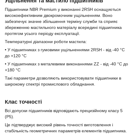
Ущільнення та мастило підшипників
Підшипники NBR Premium у виконанні 2RSH оснащуються
високоефективним двокромочним ущільненням. Воно
забезпечує значне збільшення терміну служби та сприяє
збереженню мастильного матеріалу всередині підшипника
протягом усього періоду експлуатації.
Температурні діапазони роботи мастила:
• У підшипниках з гумовими ущільненнями 2RSH - від -40 °C
до +120 °C
• У підшипниках з металевими виконаннями ZZ - від -40 °C до
+180 °C
Такі параметри дозволяють використовувати підшипники в
широкому спектрі промислового обладнання.
Клас точності
Всі допуски підшипників відповідають прецизійному класу 5
(P5).
Це підтверджує високий рівень точності виготовлення і
стабільність геометричних параметрів елементів підшипника.