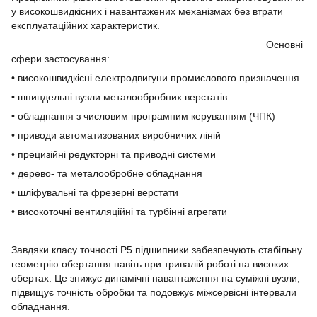
у високошвидкісних і навантажених механізмах без втрати
експлуатаційних характеристик.
Основні
сфери застосування:
• високошвидкісні електродвигуни промислового призначення
• шпиндельні вузли металообробних верстатів
• обладнання з числовим програмним керуванням (ЧПК)
• приводи автоматизованих виробничих ліній
• прецизійні редукторні та приводні системи
• дерево- та металообробне обладнання
• шліфувальні та фрезерні верстати
• високоточні вентиляційні та турбінні агрегати
Завдяки класу точності P5 підшипники забезпечують стабільну
геометрію обертання навіть при тривалій роботі на високих
обертах. Це знижує динамічні навантаження на суміжні вузли,
підвищує точність обробки та подовжує міжсервісні інтервали
обладнання.