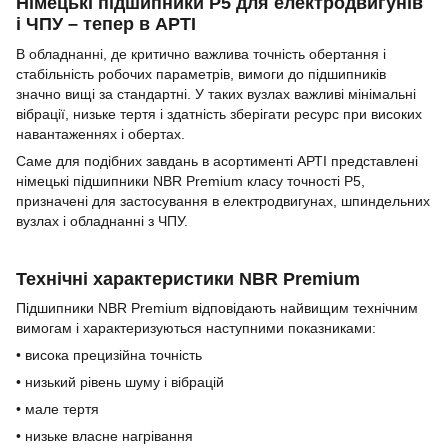
Німецькі підшипники P5 для електродвигунів
і ЧПУ – тепер в АРТІ
В обладнанні, де критично важлива точність обертання і
стабільність робочих параметрів, вимоги до підшипників
значно вищі за стандартні. У таких вузлах важливі мінімальні
вібрації, низьке тертя і здатність зберігати ресурс при високих
навантаженнях і обертах.
Саме для подібних завдань в асортименті АРТІ представлені
німецькі підшипники NBR Premium класу точності P5,
призначені для застосування в електродвигунах, шпиндельних
вузлах і обладнанні з ЧПУ.
Технічні характеристики NBR Premium
Підшипники NBR Premium відповідають найвищим технічним
вимогам і характеризуються наступними показниками:
• висока прецизійна точність
• низький рівень шуму і вібрацій
• мале тертя
• низьке власне нагрівання