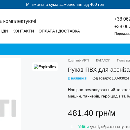
Мінімальна сума замовлення від 400 грн
+38 06
а комплектуючі
+38 06
НДИ
КОНТАКТИ
ОПЛАТА І ДОСТАВКА
Передзво
Компанія АРТІ
КАТАЛОГ
Полімерн
Рукав ПВХ для асеніза
В наявності
Код товару: 103-03024
Напірно-всмоктувальний товстос
машин, танкерів, гербіцидів та 
481.40 грн/м
Увійти
для відображення гуртов
%