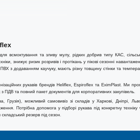
flex
ля всмоктування та зливу мулу, рідких добрив типу КАС, сільсько
хніки, знижує ризик розривів і протікань у пікові сезонні навантаж
 ПВХ з додаванням каучуку, мають різну товщину стінки та темпера
еріалів, зливу вигрібних ям та
ії рідкого гною, подачі хімічних
омендується для використання на
ційних рукавів брендів Heliflex, Espiroflex та EximPlast. Ми пр
к з ПДВ та повний пакет документів для корпоративних закупівель.
, Грузія), можливий самовивіз зі складів у Харкові, Дніпрі, Льв
аження. Потрібна допомога у підборі рукава під конкретну технік
 складський резерв під сезон.
тійному контакті з підлогою та