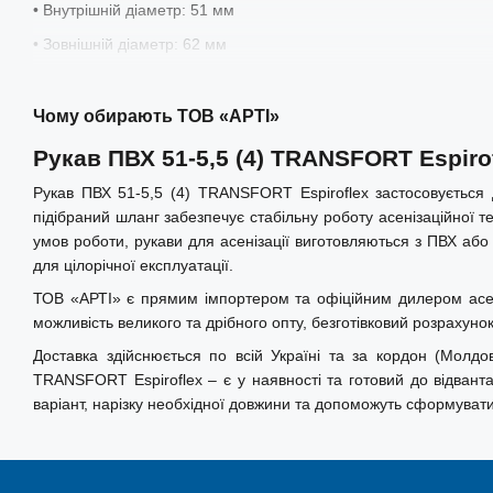
• Внутрішній діаметр: 51 мм
• Зовнішній діаметр: 62 мм
• Товщина стінки: 5,5 мм
• Робочий тиск: 5 бар
Чому обирають ТОВ «АРТІ»
• Температурний діапазон: від -25°C до +60°C
Рукав ПВХ 51-5,5 (4) TRANSFORT Espiro
Рукав ПВХ 51-5,5 (4) TRANSFORT Espiroflex застосовується д
Застосування:
підібраний шланг забезпечує стабільну роботу асенізаційної те
умов роботи, рукави для асенізації виготовляються з ПВХ або
Рукав для транспортування рідких середовищ та твердих мат
для цілорічної експлуатації.
каналізації, промислового зрошення, всмоктування та імпульсац
речовин помірної агресивності. Завдяки високій гнучкості рек
ТОВ «АРТІ» є прямим імпортером та офіційним дилером асеніза
танкерах.
можливість великого та дрібного опту, безготівковий розрахуно
Доставка здійснюється по всій Україні та за кордон (Молдова
TRANSFORT Espiroflex – є у наявності та готовий до відвант
Переваги шланга:
варіант, нарізку необхідної довжини та допоможуть сформувати
• Максимальний ресурс завдяки потовщеній стінці
• Спіраль з протиударного ПВХ захищає від стирання при пос
бортом цистерни