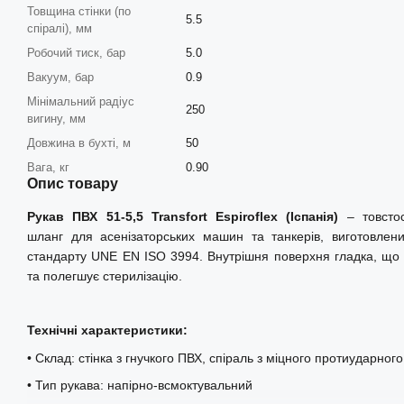
Товщина стінки (по
5.5
спіралі), мм
Робочий тиск, бар
5.0
Вакуум, бар
0.9
Мінімальний радіус
250
вигину, мм
Довжина в бухті, м
50
Вага, кг
0.90
Опис товару
Рукав ПВХ 51-5,5 Transfort Espiroflex (Іспанія)
– товстос
шланг для асенізаторських машин та танкерів, виготовлени
стандарту UNE EN ISO 3994. Внутрішня поверхня гладка, що 
та полегшує стерилізацію.
Технічні характеристики:
• Склад: стінка з гнучкого ПВХ, спіраль з міцного протиударног
• Тип рукава: напірно-всмоктувальний