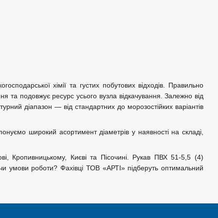
господарської хімії та густих побутових відходів. Правильно
ення та подовжує ресурс усього вузла відкачування. Залежно від
турний діапазон — від стандартних до морозостійких варіантів
опонуємо широкий асортимент діаметрів у наявності на складі,
ові, Кропивницькому, Києві та Пісочині. Рукав ПВХ 51-5,5 (4)
у чи умови роботи? Фахівці ТОВ «АРТІ» підберуть оптимальний