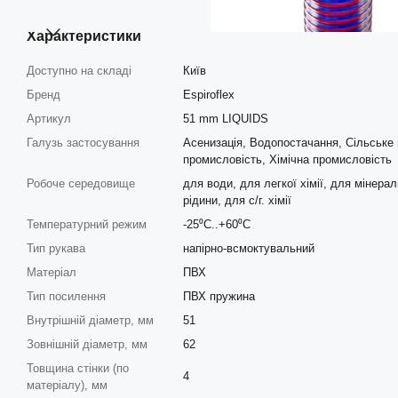
Характеристики
Доступно на складі
Київ
Бренд
Espiroflex
Артикул
51 mm LIQUIDS
Галузь застосування
Асенизація, Водопостачання, Сільське
промисловість, Хімічна промисловість
Робоче середовище
для води, для легкої хімії, для мінера
рідини, для с/г. хімії
Температурний режим
-25⁰С..+60⁰С
Тип рукава
напірно-всмоктувальний
Матеріал
ПВХ
Тип посилення
ПВХ пружина
Внутрішній діаметр, мм
51
Зовнішній діаметр, мм
62
Товщина стінки (по
4
матеріалу), мм