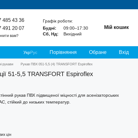
7 485 43 36
Графік роботи:
Мій кошик
7 491 20 07
Будні:
09:00–17:30
Сб, Нд:
Вихідний
нити вам?
Порівняння
Обране
Вхід
Укр
Рус
і рукави
Рукав ПВХ 051-5,5 (4) TRANSFORT Espiroflex
ції 51-5,5 TRANSFORT Espiroflex
тінний рукав ПВХ підвищеної міцності для асенізаторських
КАС, стійкий до низьких температур.
их цін