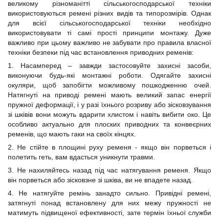
великому різноманітті сільськогосподарської техніки
використовуються ремені різних видів та типорозмірів. Однак
для всієї сільськогосподарської техніки необхідно
використовувати ті самі прості принципи монтажу. Дуже
важливо при цьому важливо не забувати про правила власної
техніки безпеки під час встановлення приводних ременів:
1. Насамперед – завжди застосовуйте захисні засоби,
виконуючи будь-які монтажні роботи. Одягайте захисні
окуляри, щоб запобігти можливому пошкодженню очей.
Натягнуті на приводі ремені мають великий запас енергії
пружної деформації, і у разі їхнього розриву або зісковзування
зі шківів вони можуть вдарити хлистом і навіть вибити око. Це
особливо актуально для плоских приводних та конвеєрних
ременів, що мають гаки на своїх кінцях.
2. Не стійте в площині руху ременя - якщо він порветься і
полетить геть, вам вдасться уникнути травми.
3. Не нахиляйтесь назад під час натягування ременя. Якщо
він порветься або зісковзне зі шківа, ви не впадете назад.
4. Не натягуйте ремінь занадто сильно. Привідні ремені,
затягнуті понад встановлену для них межу пружності не
матимуть підвищеної ефективності, зате термін їхньої служби