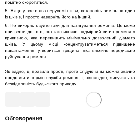
помітно скоротиться.
5. Якщо у вас є два нерухомі шківи, ​​встановіть ремінь на один
із шківів, і просто наверніть його на інший.
6. Не використовуйте гаки для натягування ременів. Це може
призвести до того, що гак викличе надмірний вигин ременя з
кривизною, яка перевищить мінімально дозволений діаметр
шківа. У цьому місці концентруватиметься підвищене
навантаження, утвориться тріщина, яка викличе передчасне
руйнування ременя.
Як видно, ці правила прості, проте слідуючи їм можна значно
продовжити термін служби ременя, і, відповідно, живучість та
безвідмовність будь-якого приводу.
Обговорення