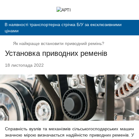
В наявності транспортерна стрічка Б/У за ексклюзивними
цінами
Як найкраще встановити приводний ремінь?
Установка приводних ременів
18 листопада 2022
Справність вузлів та механізмів сільськогосподарських машин
значною мірою визначається надійністю приводних ременів. У