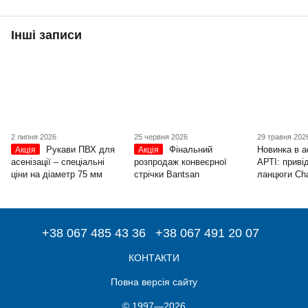
Інші записи
2 липня 2026
25 червня 2026
29 травня 202
Рукави ПВХ для
Фінальний
Новинка в а
Акція
Акція
асенізації – спеціальні
розпродаж конвеєрної
АРТІ: приві
ціни на діаметр 75 мм
стрічки Bantsan
ланцюги Cha
+38 067 485 43 36
+38 067 491 20 07
КОНТАКТИ
Повна версія сайту
© 1997—2026