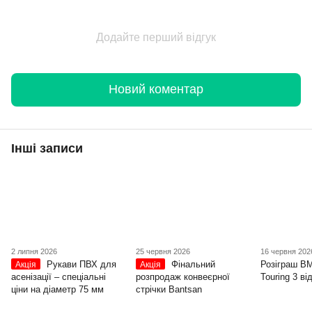
Додайте перший відгук
Новий коментар
Інші записи
2 липня 2026
25 червня 2026
16 червня 202
Рукави ПВХ для
Фінальний
Розіграш B
Акція
Акція
асенізації – спеціальні
розпродаж конвеєрної
Touring 3 в
ціни на діаметр 75 мм
стрічки Bantsan