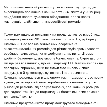
Ми помітили значний розвиток у технологічному підході до
виробництва порівняно з нашим останнім візитом у 2019 році:
придбання нового сучасного обладнання, поява нових
компаундів та збільшення зносостійкості ременів.
Також нам вдалося потрапити на представництво виробника
привідних ременів PIX Transmissions Ltd. у м. Падерборн у
Німеччині. Нас вразив величезний асортимент
високотехнологічних ременів для різних видів промисловості,
особливо таких складних як добувна та паливна. Ці ремені
здобули безмежну довіру європейських клієнтів. Окрім цього -
ми ще раз впевнились, що наш партнер PIX Transmissions - це
провідний виробник, який не тільки має широкий вибір
продукції, а й демонструє сучасність і прогресивність.
Компанія розвивається в шаленому темпі та демонструє повну
відповідність європейським виробникам - в номенклатурі всі
різновиди ременів: від поліуретанових, спеціальних розмірів
для садової техніки до надскладних багатоклинових ременів
для важкої техніки.
Німецьке представництво продемонструвало менеджмент і